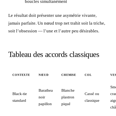
boucles simultanément
Le résultat doit présenter une asymétrie vivante,
jamais parfaite. Un nœud trop net trahit soit la triche,
soit l’obsession — l’une et l’autre peu désirables.
Tableau des accords classiques
CONTEXTE
NŒUD
CHEMISE
COL
VE
Sm
Barathea
Blanche
Black-tie
Cassé ou
cra
noir
plastron
standard
classique
aig
papillon
piqué
châ