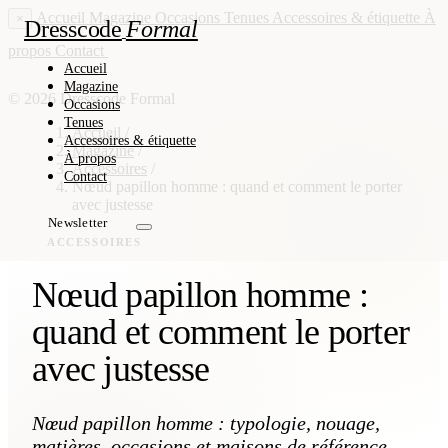
Accueil
Magazine
Occasions
Tenues
Accessoires & étiquette
À
×
Dresscode
Formal
propos
Contact
Newsletter
Accueil
Magazine
© 2026 Dresscode Formal
Occasions
Tenues
Accueil
/
Accessoires & étiquette
Magazine
/
À propos
Accessoires
/
Contact
Nœud papillon homme : quand et comment le porter
avec justesse
Newsletter
ACCESSOIRES
Nœud papillon homme :
quand et comment le porter
avec justesse
Nœud papillon homme : typologie, nouage,
matières, occasions et maisons de référence