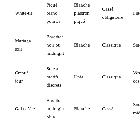
Piqué
Blanche
Cassé
White-tie
blanc
plastron
Fra
obligatoire
pointes
piqué
Barathea
Mariage
noir ou
Blanche
Classique
Sm
soir
midnight
Soie à
Créatif
Ves
motifs
Unie
Classique
jour
co
discrets
Barathea
Sm
Gala d’été
midnight
Blanche
Cassé
mid
blue